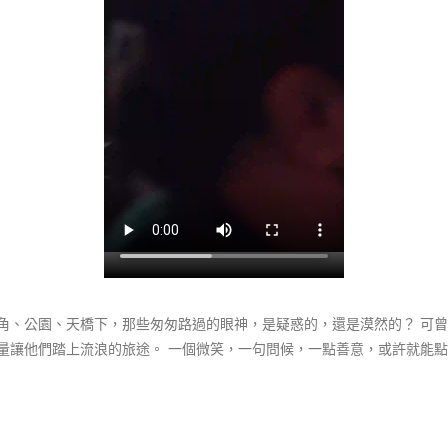
角、公園、天橋下，那些匆匆路過的眼神，是疑惑的，還是漠然的？ 可
量讓他們踏上流浪的旅途。 一個微笑，一句問候，一點善意，或許就能