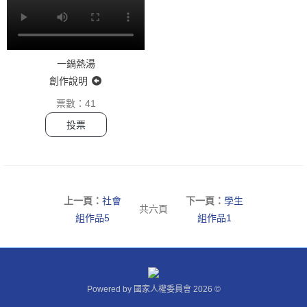
點我報名
REGISTRATION
報名步驟說明
一鍋熱湯
社會組個人報名
創作說明
社會組團體報名
票數：
41
投票
學生組個人報名
學生組團體報名
下載專區
上一頁：
社會
下一頁：
學生
共六頁
入選影片
組作品5
組作品1
SHORTLIST
社會組作品
學生組作品
Powered by 國家人權委員會 2026 ©
人氣票選
PUBLIC VOTING