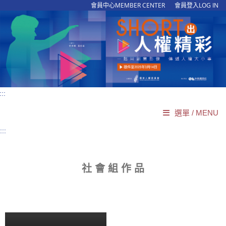
會員中心MEMBER CENTER
會員登入LOG IN
:::
選單 / MENU
:::
網站導覽
SITEMAP
回首頁
HOME
社 會 組 作 品
活動介紹
ABOUT
最新消息
NEWS
活動簡章
GUIDELINES