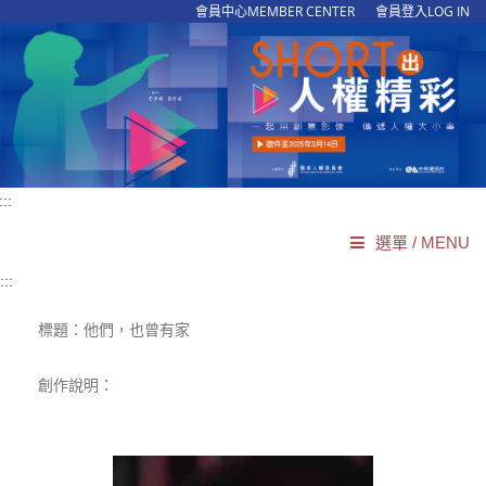
會員中心MEMBER CENTER
會員登入LOG IN
:::
選單 / MENU
:::
網站導覽
SITEMAP
標題：他們，也曾有家
回首頁
HOME
活動介紹
創作說明：
ABOUT
最新消息
NEWS
活動簡章
GUIDELINES