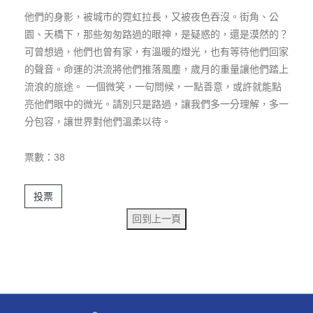
票選活動規範
他們的身影，被城市的霓虹拉長，又被夜色吞沒。街角、公
園、天橋下，那些匆匆路過的眼神，是疑惑的，還是漠然的？
社會組作品
可曾想過，他們也曾有家，有溫暖的燈光，也有等待他們回家
的聲音。命運的洪流將他們推落風塵，歲月的重量讓他們踏上
學生組作品
流浪的旅途。 一個微笑，一句問候，一點善意，或許就能點
人權教育
亮他們眼中的微光。請別只是路過，讓我們多一分理解，多一
HUMAN RIGHTS EDUCATION
分包容，讓世界對他們溫柔以待。
票數：38
投票